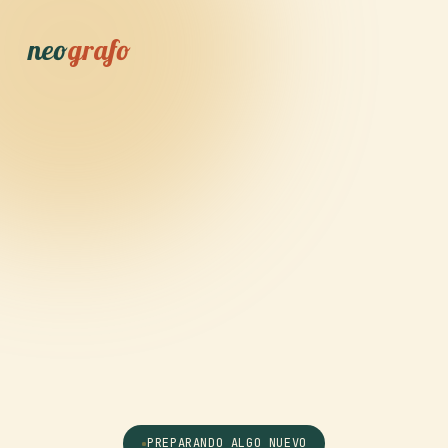
neo
grafo
PREPARANDO ALGO NUEVO